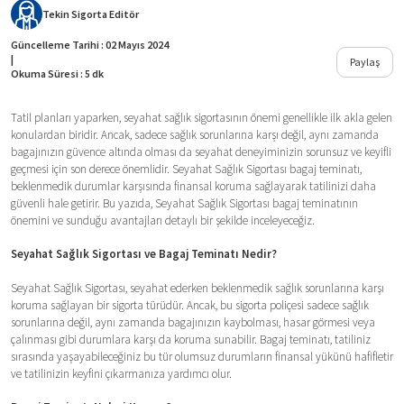
Tekin Sigorta
Editör
Güncelleme Tarihi : 02 Mayıs 2024
|
Paylaş
Okuma Süresi : 5 dk
Tatil planları yaparken, seyahat sağlık sigortasının önemi genellikle ilk akla gelen
konulardan biridir. Ancak, sadece sağlık sorunlarına karşı değil, aynı zamanda
bagajınızın güvence altında olması da seyahat deneyiminizin sorunsuz ve keyifli
geçmesi için son derece önemlidir. Seyahat Sağlık Sigortası bagaj teminatı,
beklenmedik durumlar karşısında finansal koruma sağlayarak tatilinizi daha
güvenli hale getirir. Bu yazıda, Seyahat Sağlık Sigortası bagaj teminatının
önemini ve sunduğu avantajları detaylı bir şekilde inceleyeceğiz.
Seyahat Sağlık Sigortası ve Bagaj Teminatı Nedir?
Seyahat Sağlık Sigortası, seyahat ederken beklenmedik sağlık sorunlarına karşı
koruma sağlayan bir sigorta türüdür. Ancak, bu sigorta poliçesi sadece sağlık
sorunlarına değil, aynı zamanda bagajınızın kaybolması, hasar görmesi veya
çalınması gibi durumlara karşı da koruma sunabilir. Bagaj teminatı, tatiliniz
sırasında yaşayabileceğiniz bu tür olumsuz durumların finansal yükünü hafifletir
ve tatilinizin keyfini çıkarmanıza yardımcı olur.