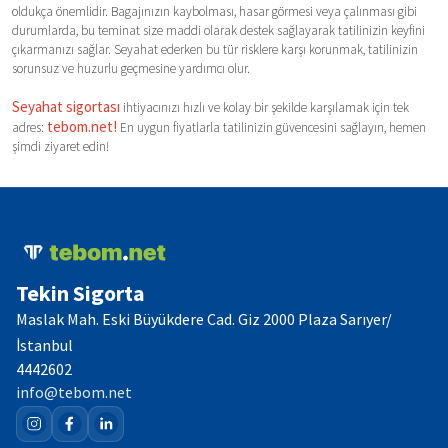
oldukça önemlidir. Bagajınızın kaybolması, hasar görmesi veya çalınması gibi
durumlarda, bu teminat size maddi olarak destek sağlayarak tatilinizin keyfini
çıkarmanızı sağlar. Seyahat ederken bu tür risklere karşı korunmak, tatilinizin
sorunsuz ve huzurlu geçmesine yardımcı olur.
Seyahat sigortası
ihtiyacınızı hızlı ve kolay bir şekilde karşılamak için tek
tebom.net!
adres:
En uygun fiyatlarla tatilinizin güvencesini sağlayın, hemen
şimdi ziyaret edin!
Tekin Sigorta
Maslak Mah. Eski Büyükdere Cad. Giz 2000 Plaza Sarıyer/
İstanbul
4442602
info@tebom.net