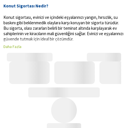
Konut Sigortası Nedir?
Konut sigortası, evinizi ve içindeki eşyalarınızı yangın, hırsızlık, su
baskını gibi beklenmedik olaylara karşı koruyan bir sigorta türüdür.
Bu sigorta, olası zararları belirli bir teminat altında karşılayarak ev
sahiplerinin ve kiracıların mali güvenliğini sağlar. Evinizi ve eşyalarınızı
güvende tutmak için ideal bir çözümdür.
Daha Fazla
Konut Sigortası Neleri Kapsar?
Konut sigortası, geniş bir yelpazede risklere karşı koruma sağlar. Bu
riskler arasında yangın, hırsızlık, su baskını, deprem, yıldırım, fırtına
gibi doğal afetler yer alır. Ayrıca, sigorta poliçesine ek teminatlar
ekleyerek kapsamı genişletebilirsiniz. Örneğin, hukuksal koruma, kira
kaybı, ziynet eşyaları gibi ek teminatlar eklenerek sigortanın
sağladığı güvence artırılabilir.
Konut Sigortası Genel Şartları
Konut sigortası poliçesinin genel şartları, sigortalının hak ve
yükümlülüklerini belirler. Poliçede yer alan genel şartlar, sigortanın
hangi durumlarda geçerli olduğunu, hasarın nasıl bildirilmesi