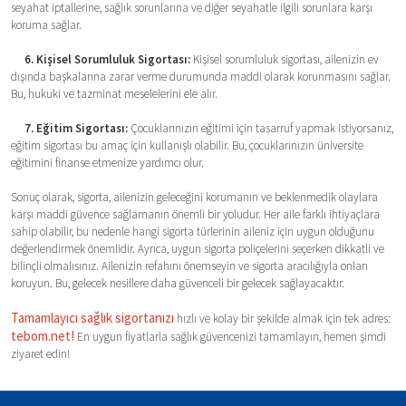
seyahat iptallerine, sağlık sorunlarına ve diğer seyahatle ilgili sorunlara karşı
koruma sağlar.
6. Kişisel Sorumluluk Sigortası:
Kişisel sorumluluk sigortası, ailenizin ev
dışında başkalarına zarar verme durumunda maddi olarak korunmasını sağlar.
Bu, hukuki ve tazminat meselelerini ele alır.
7. Eğitim Sigortası:
Çocuklarınızın eğitimi için tasarruf yapmak istiyorsanız,
eğitim sigortası bu amaç için kullanışlı olabilir. Bu, çocuklarınızın üniversite
eğitimini finanse etmenize yardımcı olur.
Sonuç olarak, sigorta, ailenizin geleceğini korumanın ve beklenmedik olaylara
karşı maddi güvence sağlamanın önemli bir yoludur. Her aile farklı ihtiyaçlara
sahip olabilir, bu nedenle hangi sigorta türlerinin aileniz için uygun olduğunu
değerlendirmek önemlidir. Ayrıca, uygun sigorta poliçelerini seçerken dikkatli ve
bilinçli olmalısınız. Ailenizin refahını önemseyin ve sigorta aracılığıyla onları
koruyun. Bu, gelecek nesillere daha güvenceli bir gelecek sağlayacaktır.
Tamamlayıcı sağlık sigortanızı
hızlı ve kolay bir şekilde almak için tek adres:
tebom.net!
En uygun fiyatlarla sağlık güvencenizi tamamlayın, hemen şimdi
ziyaret edin!