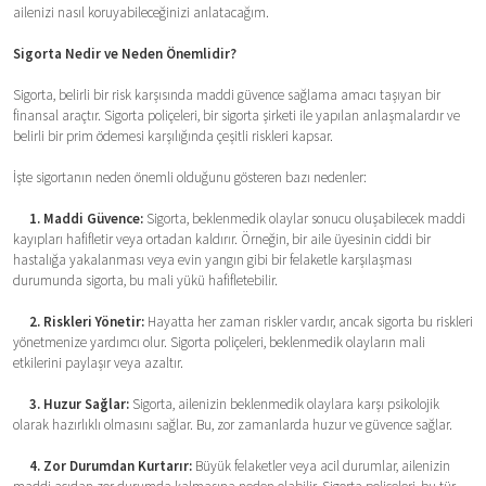
ailenizi nasıl koruyabileceğinizi anlatacağım.
Sigorta Nedir ve Neden Önemlidir?
Sigorta, belirli bir risk karşısında maddi güvence sağlama amacı taşıyan bir
finansal araçtır. Sigorta poliçeleri, bir sigorta şirketi ile yapılan anlaşmalardır ve
belirli bir prim ödemesi karşılığında çeşitli riskleri kapsar.
İşte sigortanın neden önemli olduğunu gösteren bazı nedenler:
1. Maddi Güvence:
Sigorta, beklenmedik olaylar sonucu oluşabilecek maddi
kayıpları hafifletir veya ortadan kaldırır. Örneğin, bir aile üyesinin ciddi bir
hastalığa yakalanması veya evin yangın gibi bir felaketle karşılaşması
durumunda sigorta, bu mali yükü hafifletebilir.
2. Riskleri Yönetir:
Hayatta her zaman riskler vardır, ancak sigorta bu riskleri
yönetmenize yardımcı olur. Sigorta poliçeleri, beklenmedik olayların mali
etkilerini paylaşır veya azaltır.
3. Huzur Sağlar:
Sigorta, ailenizin beklenmedik olaylara karşı psikolojik
olarak hazırlıklı olmasını sağlar. Bu, zor zamanlarda huzur ve güvence sağlar.
4. Zor Durumdan Kurtarır:
Büyük felaketler veya acil durumlar, ailenizin