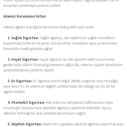
maddi açıdan zor durumda kalmasına neden olabilir. Sigorta poliçeleri, bu tür
durumları yönetmeye yardımcı olabilir.
Ailenizi Korumanın Yolları
Ailenizi sigorta aracılığıyla korumanın birkaç etkili yolu vardır:
1. Sağlık Sigortası:
Sağlık sigortası, aile üyelerinizin sağlık masraflarını
karşılamada kritik bir rol oynar. Acil durumlar, hastalıklar veya yaralanmalar
karşısında maddi güvence sağlar.
2. Hayat Sigortası:
Hayat sigortası, bir aile üyesinin vefatı durumunda
geride kalan ailenin finansal güvencesini sağlar. Bu, ailenizin yaşam standardını
sürdürebilmesine yardımcı olabilir.
3. Ev Sigortası:
Ev sigortası, evinizi doğal afetler, yangınlar veya hırsızlığa
karşı korur. Ev, bir ailenin en değerli varlıklarından biri olduğu için bu tür bir
sigorta kritiktir.
4. Otomobil Sigortası:
Aile aracınıza sahipseniz, trafik kazaları veya
hırsızlık gibi olaylara karşı otomobil sigortası yaptırmak önemlidir. Ayrıca,
ailenizin herhangi bir araç sürerken korunmasını sağlar.
5. Seyahat Sigortası:
Ailece tatil yaparken, seyahat sigortası yaptırmak olası