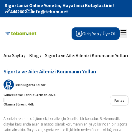
Sigortanizi Online Yonetin, Hayatinizi Kolaylastirin!
4442602
info@tebom.net
Giriş Yap / Üye Ol
Ana Sayfa /
Blog /
Sigorta ve Aile: Ailenizi Korumanın Yolları
Sigorta ve Aile: Ailenizi Korumanın Yolları
Tekin Sigorta
Editör
Güncelleme Tarihi : 03 Nisan 2024
|
Paylaş
Okuma Süresi : 4 dk
Ailenizin refahını düşünmek, her aile için öncelikli bir konudur. Beklenmedik
olaylar karşısında ailenizi maddi olarak korumanın en iyi yollarından biri sigorta
satın almaktır. Bu yazıda, sigorta ve aile ilişkisinin neden önemli olduğunu ve